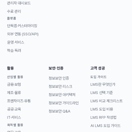
관리자 대시보드
수료 관리
플랫폼
단독앱·커스터마이징
외부 연동 (SSO/API)
운영 서비스
학습 독려
활용
보안·인증
고객 성공
산업별 활용
도입 가이드
정보보안 인증
금융·보험
LMS란 무엇인가
정보보안 리스크
제조·물류
LMS 선택 기준
정보보안 아키텍처
프랜차이즈·유통
LMS 비교 체크리스트
정보보안 가이드라인
공공·교육
LMS 도입 비용
정보보안 Q&A
IT·서비스
LMS RFP 작성법
목적별 활용
AI LMS 도입 가이드