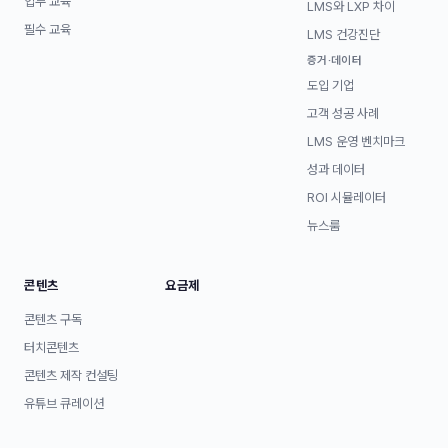
업무 교육
LMS와 LXP 차이
필수 교육
LMS 건강진단
증거·데이터
도입 기업
고객 성공 사례
LMS 운영 벤치마크
성과 데이터
ROI 시뮬레이터
뉴스룸
콘텐츠
요금제
콘텐츠 구독
터치콘텐츠
콘텐츠 제작 컨설팅
유튜브 큐레이션