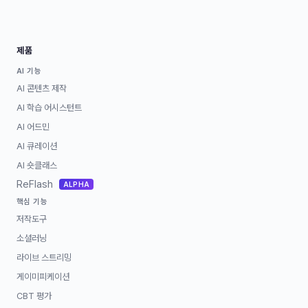
제품
AI 기능
AI 콘텐츠 제작
AI 학습 어시스턴트
AI 어드민
AI 큐레이션
AI 숏클래스
ReFlash
ALPHA
핵심 기능
저작도구
소셜러닝
라이브 스트리밍
게이미피케이션
CBT 평가