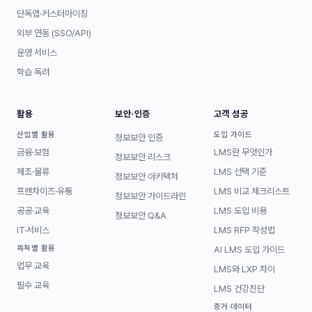
단독앱·커스터마이징
외부 연동 (SSO/API)
운영 서비스
학습 독려
활용
보안·인증
고객 성공
산업별 활용
도입 가이드
정보보안 인증
금융·보험
LMS란 무엇인가
정보보안 리스크
제조·물류
LMS 선택 기준
정보보안 아키텍처
프랜차이즈·유통
LMS 비교 체크리스트
정보보안 가이드라인
공공·교육
LMS 도입 비용
정보보안 Q&A
IT·서비스
LMS RFP 작성법
목적별 활용
AI LMS 도입 가이드
업무 교육
LMS와 LXP 차이
필수 교육
LMS 건강진단
증거·데이터