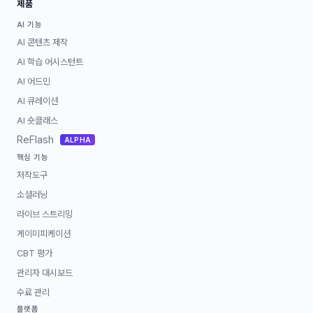
제품
AI 기능
AI 콘텐츠 제작
AI 학습 어시스턴트
AI 어드민
AI 큐레이션
AI 숏클래스
ReFlash
ALPHA
핵심 기능
저작도구
소셜러닝
라이브 스트리밍
게이미피케이션
CBT 평가
관리자 대시보드
수료 관리
플랫폼